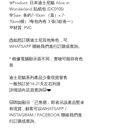
❇️Product: 日本迪士尼貓 Alice in
Wonderland 貼紙包 (DC0105)
🌸Size: 各約7-10cm （直）x 7-
10cm(橫）/每包內有 3 張(3款各一）
💜材質: PVC
📩如想訂購迪士尼其他角色，可
WHATSAPP 聯絡我們進行訂購或查詢。
* 根據電腦顯示器不同，實物可能存有色
差
迪士尼貓系列產品少量現貨發售
一般預訂於14-21天左右到港
詳情請向店員查詢🐱❤️
🐱💌如顯示「已售罄」即表示該產品暫未
有現貨 , 顧客可以WHATSAPP /
INSTAGRAM / FACEBOOK 聯絡我們進
行訂購或查詢。