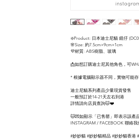
❇️Product: 日本迪士尼貓 鏡仔 (DC01
🌸Size: 約7.5cm×9cm×1cm
💜材質: ABS樹脂、玻璃
📩如想訂購迪士尼其他角色，可WHA
* 根據電腦顯示器不同，實物可能
迪士尼貓系列產品少量現貨發售
一般預訂於14-21天左右到港
詳情請向店員查詢🐱❤️
🐱💌如顯示「已售罄」即表示該產品暫
INSTAGRAM / FACEBOOK 
#妙妙貓 #妙妙貓精品 #妙妙貓香港 #