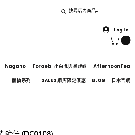
Log In
Nagano
Toraebi 小白虎與黑虎蝦
AfternoonTea
＝
＝寵物系列＝
SALES 網店限定優惠
BLOG
日本官網
鏡仔 (DC0108)