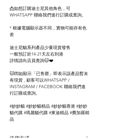
📩如想訂購迪士尼其他角色，可
WHATSAPP 聯絡我們進行訂購或查詢。
* 根據電腦顯示器不同，實物可能存有色
差
迪士尼貓系列產品少量現貨發售
一般預訂於14-21天左右到港
詳情請向店員查詢🐱❤️
🐱💌如顯示「已售罄」即表示該產品暫未
有現貨 , 顧客可以WHATSAPP /
INSTAGRAM / FACEBOOK 聯絡我們進
行訂購或查詢。
#妙妙貓 #妙妙貓精品 #妙妙貓香港 #妙妙
貓代購 #瑪麗貓代購 #東迪精品 #費加羅精
品
送貨方式