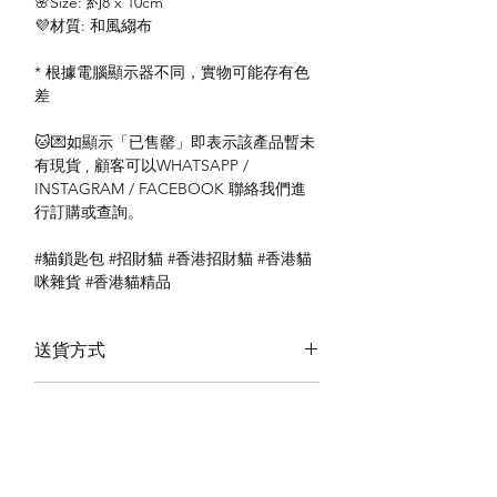
🌸Size: 約8 x 10cm
💜材質: 和風縐布
* 根據電腦顯示器不同，實物可能存有色
差
🐱💌如顯示「已售罄」即表示該產品暫未
有現貨 , 顧客可以WHATSAPP /
INSTAGRAM / FACEBOOK 聯絡我們進
行訂購或查詢。
#貓鎖匙包 #招財貓 #香港招財貓 #香港貓
咪雜貨 #香港貓精品
送貨方式
本地送貨
付款方式
本地取貨
以 PayMe 付款
退貨及退款政策
銀行轉帳