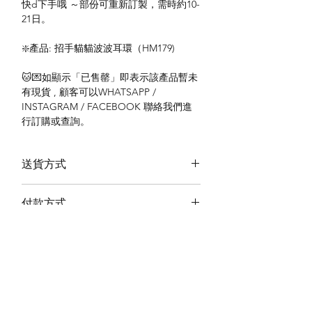
快d下手哦 ～部份可重新訂製，需時約10-
21日。
❇️產品: 招手貓貓波波耳環（HM179)
🐱💌如顯示「已售罄」即表示該產品暫未
有現貨 , 顧客可以WHATSAPP /
INSTAGRAM / FACEBOOK 聯絡我們進
行訂購或查詢。
送貨方式
本地送貨
付款方式
本地取貨
以 PayMe 付款
退貨及退款政策
銀行轉帳
🐱貨物出門 恕不退換
🐱請勿棄單 不會退還款項
🐱門市與網店同步發售 可能會有缺貨情況