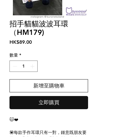
招手貓貓波波耳環
（HM179)
價
HK$89.00
格
數量
*
新增至購物車
立即購買
🐱❤️
💟每款手作耳環只有一對，鍾意既朋友要