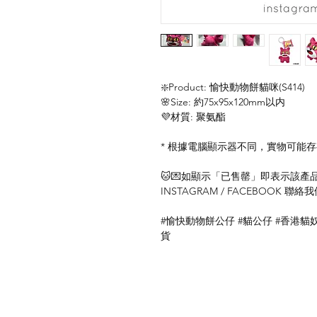
❇️Product: 愉快動物餅貓咪(S414)
🌸Size: 約75x95x120mm以内
💜材質: 聚氨酯
* 根據電腦顯示器不同，實物可能
🐱💌如顯示「已售罄」即表示該產品暫
INSTAGRAM / FACEBOOK 
#愉快動物餅公仔 #貓公仔 #香港貓奴
貨