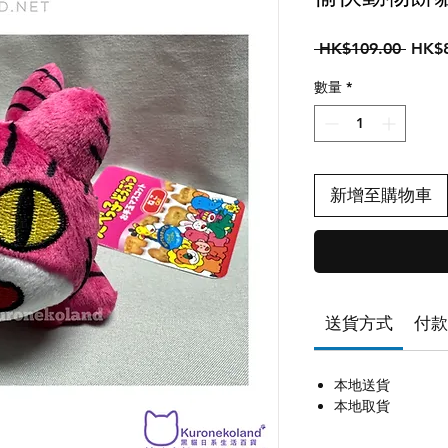
一
 HK$109.00 
HK$8
般
數量
*
價
格
新增至購物車
送貨方式
付款
本地送貨
本地取貨