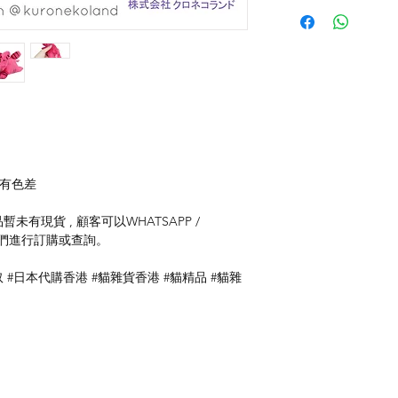
存有色差
未有現貨 , 顧客可以WHATSAPP /
聯絡我們進行訂購或查詢。
 #日本代購香港 #貓雜貨香港 #貓精品 #貓雜