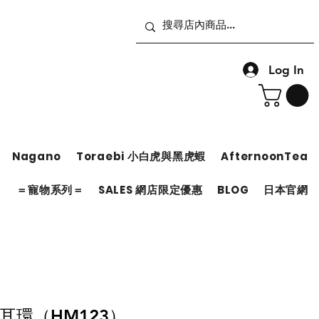
Log In
Nagano
Toraebi 小白虎與黑虎蝦
AfternoonTea
＝
＝寵物系列＝
SALES 網店限定優惠
BLOG
日本官網
耳環（HM123）