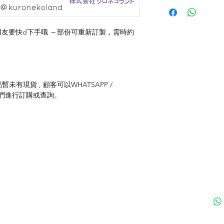
朋友要快d下手哦 ～部份可重新訂製，需時約
）
未有現貨 , 顧客可以WHATSAPP /
聯絡我們進行訂購或查詢。
付款方式
聯
送貨方式
ku
退貨及退款政策