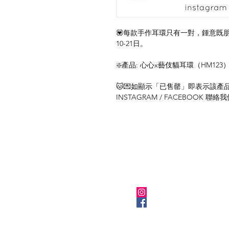
💟每款手作耳環只有一對，鍾意既
10-21日。
❇️產品: 心心x藝伎貓耳環（HM123
🐱💌如顯示「已售罄」即表示該產品暫
INSTAGRAM / FACEBOOK 
關於我們
Instagram
Facebook
​BLOG