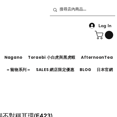
Log In
Nagano
Toraebi 小白虎與黑虎蝦
AfternoonTea
＝
＝寵物系列＝
SALES 網店限定優惠
BLOG
日本官網
不對稱耳環(E423)