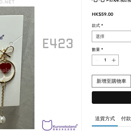
價
HK$59.00
格
款式
*
選擇
數量
*
新增至購物車
送貨方式
付款