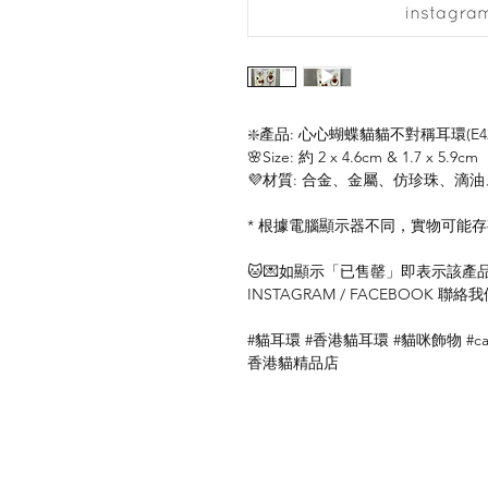
❇️產品: 心心蝴蝶貓貓不對稱耳環(E42
🌸Size: 約 2 x 4.6cm & 1.7 x 5.9cm
💜材質: 合金、金屬、仿珍珠、滴油、
* 根據電腦顯示器不同，實物可能
🐱💌如顯示「已售罄」即表示該產品暫
INSTAGRAM / FACEBOOK 
#貓耳環 #香港貓耳環 #貓咪飾物 #cat
香港貓精品店