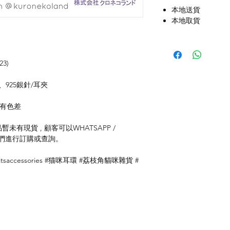
本地送貨
本地取貨
3)
925銀針/耳夾
存有色差
未有現貨 , 顧客可以WHATSAPP /
聯絡我們進行訂購或查詢。
saccessories #猫咪耳環 #荔枝角貓咪雜貨 #