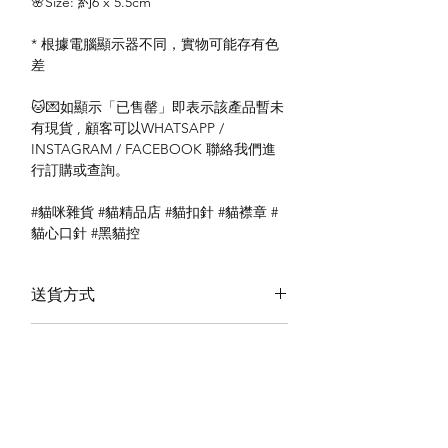
🌸Size: 約6 x 5.5cm
* 根據電腦顯示器不同，實物可能存有色
差
🐱💌如顯示「已售罄」即表示該產品暫未
有現貨 , 顧客可以WHATSAPP /
INSTAGRAM / FACEBOOK 聯絡我們進
行訂購或查詢。
#貓咪雜貨 #貓精品店 #貓扣針 #貓襟章 #
貓心口針 #黑貓控
送貨方式
本地送貨
付款方式
本地取貨
以 PayMe 付款
退貨及退款政策
銀行轉帳
🐱貨物出門 恕不退換