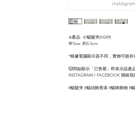
❇️產品: 小貓髮夾(H249)
🌸Size: 約5.5cm
*根據電腦顯示器不同，實物可能存
🐱💌如顯示「已售罄」即表示該產品暫
INSTAGRAM / FACEBOOK 
#貓髮夾 #貓頭飾香港 #貓咪飾物 #
關於我們