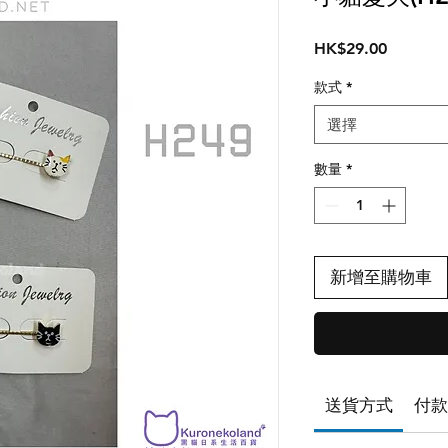
價
HK$29.00
格
款式
*
選擇
數量
*
新增至購物車
送貨方式
付款