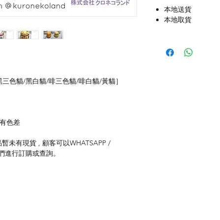
本地送貨
本地取貨
5) [黑三色貓/黑白貓/啡三色貓/啡白貓/黃貓］
存有色差
未有現貨 , 顧客可以WHATSAPP /
聯絡我們進行訂購或查詢。