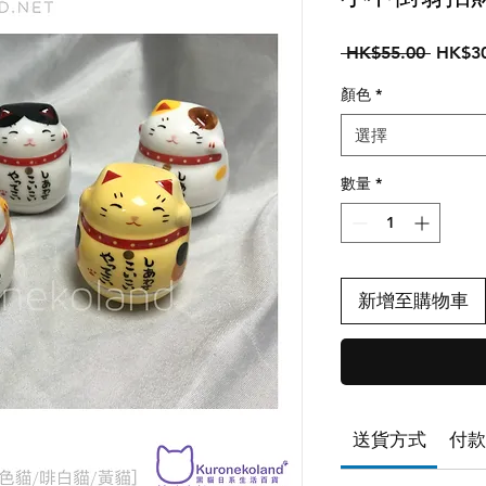
一
 HK$55.00 
HK$30
般
顏色
*
價
格
選擇
數量
*
新增至購物車
送貨方式
付款