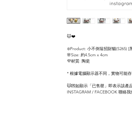
🐱❤️
❇️Product: 小不倒翁招財貓(S26
🌸Size: 約4.5cm x 4cm
💜材質: 陶瓷
* 根據電腦顯示器不同，實物可能
🐱💌如顯示「已售罄」即表示該產品暫
INSTAGRAM / FACEBOOK 