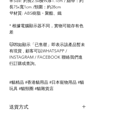
🌸Size: 約長2.5x橫9x厚1.1cm / 絲帶：約
長75x寬1cm /頸圍：約28cm
💜材質: ABS樹脂・聚酯、鐵
* 根據電腦顯示器不同，實物可能存有色
差
🐱💌如顯示「已售罄」即表示該產品暫未
有現貨 , 顧客可以WHATSAPP /
INSTAGRAM / FACEBOOK 聯絡我們進
行訂購或查詢。
#貓精品 #香港貓用品 #日本寵物用品 #貓
玩具 #貓頸圈 #貓雜貨店
送貨方式
本地送貨
付款方式
本地取貨