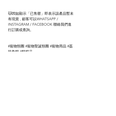
🐱💌如顯示「已售罄」即表示該產品暫未
有現貨 , 顧客可以WHATSAPP /
INSTAGRAM / FACEBOOK 聯絡我們進
行訂購或查詢。
#寵物頸圈 #寵物聖誕頸圈 #寵物用品 #荔
枝角貓 #貓精品
送貨方式
本地送貨
付款方式
本地取貨
以 PayMe 付款
退貨及退款政策
銀行轉帳
🐱貨物出門 恕不退換