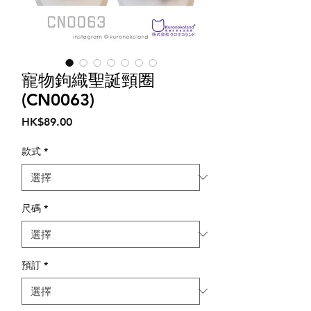
寵物鉤織聖誕頸圈
(CN0063)
價
HK$89.00
格
款式
*
尺碼
*
預訂
*