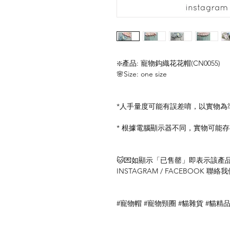
❇️產品: 寵物鈎織花花帽(CN0055)
🌸Size: one size
*人手量度可能有誤差唷，以實物為
* 根據電腦顯示器不同，實物可能
🐱💌如顯示「已售罄」即表示該產品暫
INSTAGRAM / FACEBOOK 
#寵物帽 #寵物頸圈 #貓雜貨 #貓精