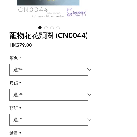
寵物花花頸圈 (CN0044)
價
HK$79.00
格
顏色
*
尺碼
*
預訂
*
數量
*