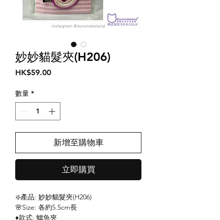
妙妙貓髮夾(H206)
價
HK$59.00
格
數量
*
新增至購物車
立即購買
❇️產品: 妙妙貓髮夾(H206)
🌸Size: 各約5.5cm長
♦️款式: 鱷魚夾