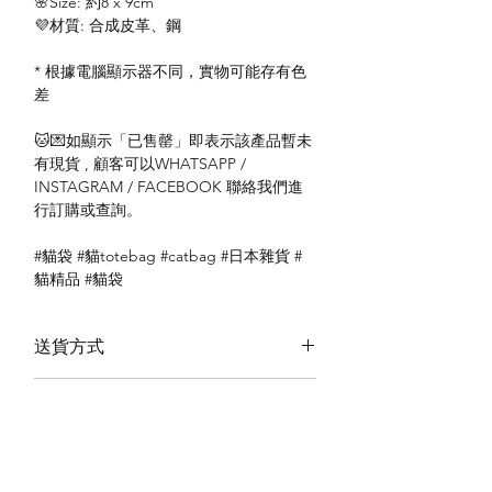
🌸Size: 約8 x 9cm
💜材質: 合成皮革、鋼
* 根據電腦顯示器不同，實物可能存有色
差
🐱💌如顯示「已售罄」即表示該產品暫未
有現貨 , 顧客可以WHATSAPP /
INSTAGRAM / FACEBOOK 聯絡我們進
行訂購或查詢。
#貓袋 #貓totebag #catbag #日本雜貨 #
貓精品 #貓袋
送貨方式
本地送貨
付款方式
本地取貨
以 PayMe 付款
退貨及退款政策
銀行轉帳