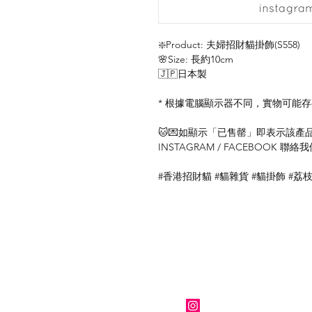
❇️Product: 夫婦招財貓掛飾(S558)
🌸Size: 長約10cm
🇯🇵日本製
* 根據電腦顯示器不同，實物可能
🐱💌如顯示「已售罄」即表示該產品暫
INSTAGRAM / FACEBOOK 
#香港招財貓 #貓雜貨 #貓掛飾 #荔
關於我們
Instagram