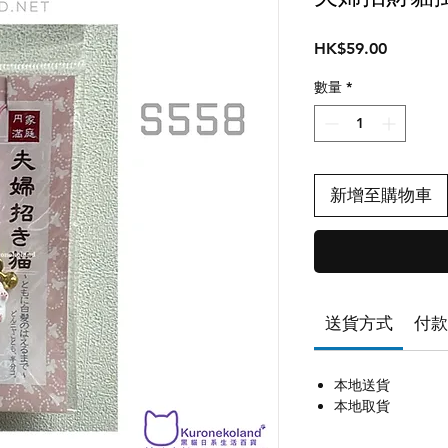
價
HK$59.00
格
數量
*
新增至購物車
送貨方式
付款
本地送貨
本地取貨