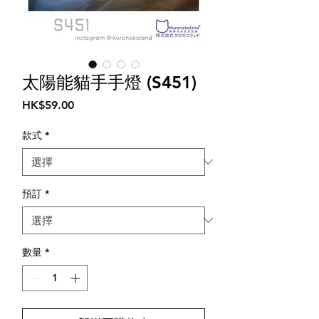
太陽能貓手手燈 (S451)
價
HK$59.00
格
款式
*
預訂
*
數量
*