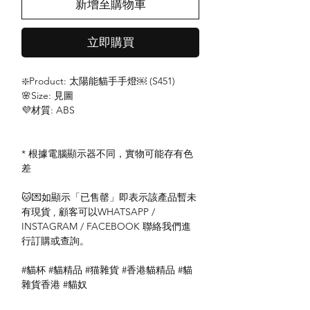
新增至購物車
立即購買
❇️Product: 太陽能貓手手燈￼ (S451)
🌸Size: 見圖
💜材質: ABS
* 根據電腦顯示器不同，實物可能存有色
差
🐱💌如顯示「已售罄」即表示該產品暫未
有現貨 , 顧客可以WHATSAPP /
INSTAGRAM / FACEBOOK 聯絡我們進
行訂購或查詢。
#貓杯 #貓精品 #猫雜貨 #香港貓精品 #貓
雜貨香港 #貓奴