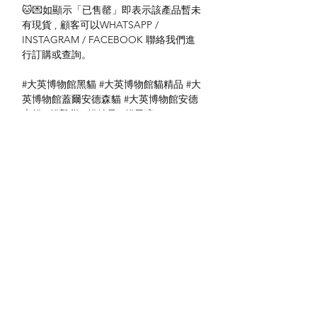
🐱💌如顯示「已售罄」即表示該產品暫未
有現貨 , 顧客可以WHATSAPP /
INSTAGRAM / FACEBOOK 聯絡我們進
行訂購或查詢。
#大英博物館黑貓 #大英博物館貓精品 #大
英博物館蓋爾安德森貓 #大英博物館安德
森貓 #貓雜貨 #貓精品 #貓風扇
送貨方式
本地送貨
付款方式
本地取貨
以 PayMe 付款
退貨及退款政策
銀行轉帳
🐱貨物出門 恕不退換
🐱請勿棄單 不會退還款項
🐱門市與網店同步發售 可能會有缺貨情況
🐱預訂產品 可能會有缺貨情況