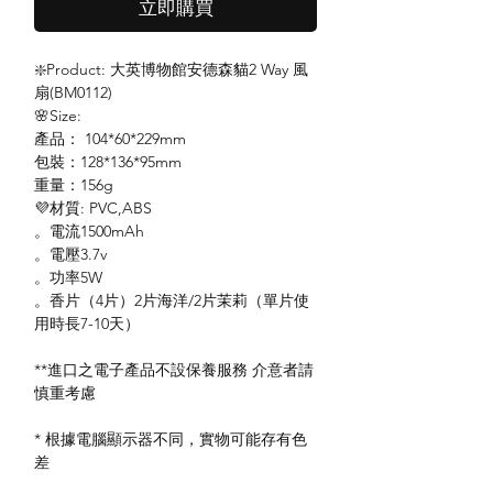
立即購買
❇️Product: 大英博物館安德森貓2 Way 風
扇(BM0112)
🌸Size:
產品： 104*60*229mm
包裝：128*136*95mm
重量：156g
💜材質: PVC,ABS
。電流1500mAh
。電壓3.7v
。功率5W
。香片（4片）2片海洋/2片茉莉（單片使
用時長7-10天）
**進口之電子產品不設保養服務 介意者請
慎重考慮
* 根據電腦顯示器不同，實物可能存有色
差