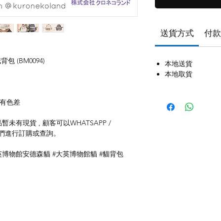
送貨方式
付款
包 (BM0094)
本地送貨
本地取貨
存有色差
未有現貨 , 顧客可以WHATSAPP /
聯絡我們進行訂購或查詢。
英博物館安德森貓 #大英博物館貓 #貓背包