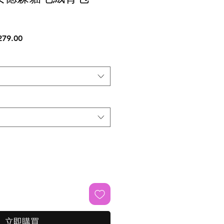
促
79.00
銷
價
格
立即購買