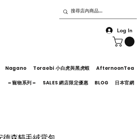
Log In
Nagano
Toraebi 小白虎與黑虎蝦
AfternoonTea
＝
＝寵物系列＝
SALES 網店限定優惠
BLOG
日本官網
安德森貓毛絨背包