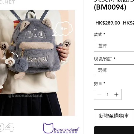
(BM0094)
一
 HK$289.00 
HK$2
般
款式
*
價
格
選擇
現貨/預訂
*
選擇
數量
*
新增至購物車