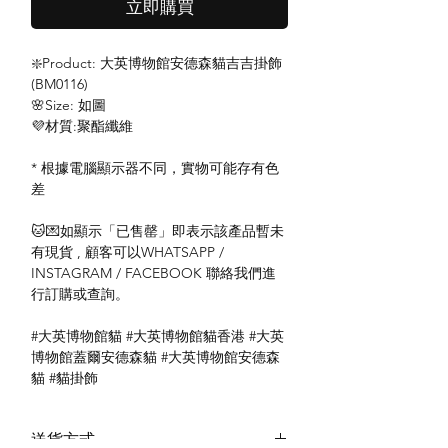
立即購買
❇️Product: 大英博物館安德森貓吉吉掛飾
(BM0116)
🌸Size: 如圖
💜材質:聚酯纖維
* 根據電腦顯示器不同，實物可能存有色
差
🐱💌如顯示「已售罄」即表示該產品暫未
有現貨 , 顧客可以WHATSAPP /
INSTAGRAM / FACEBOOK 聯絡我們進
行訂購或查詢。
#大英博物館貓 #大英博物館貓香港 #大英
博物館蓋爾安德森貓 #大英博物館安德森
貓 #貓掛飾
送貨方式