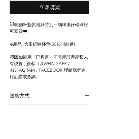
立即購買
🐱呢個杯墊質地好特別～貓咪眼仔碌碌好
可愛😆❤️
❇️產品: 大眼貓咪杯墊(S016)[4款選]
🐱💌如顯示「已售罄」即表示該產品暫未
有現貨 , 顧客可以WHATSAPP /
INSTAGRAM / FACEBOOK 聯絡我們進
行訂購或查詢。
送貨方式
本地送貨
付款方式
本地取貨
以 PayMe 付款
退貨及退款政策
銀行轉帳