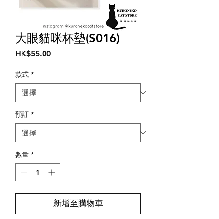
大眼貓咪杯墊(S016)
價
HK$55.00
格
款式
*
預訂
*
數量
*
新增至購物車