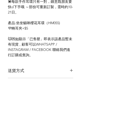
💟每款手作耳環只有一對，鍾意既朋友要
快d下手哦 ～部份可重新訂製，需時約10-
21日。
產品:坐坐貓咪櫻花耳環（HM055)
💜轉耳夾+$5
🐱💌如顯示「已售罄」即表示該產品暫未
有現貨 , 顧客可以WHATSAPP /
INSTAGRAM / FACEBOOK 聯絡我們進
行訂購或查詢。
送貨方式
本地送貨
付款方式
本地取貨
以 PayMe 付款
退貨及退款政策
銀行轉帳
🐱貨物出門 恕不退換