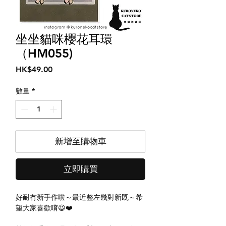
坐坐貓咪櫻花耳環
（HM055)
價
HK$49.00
格
數量
*
新增至購物車
立即購買
好耐冇新手作啦～最近整左幾對新既～希
望大家喜歡唷😆❤️