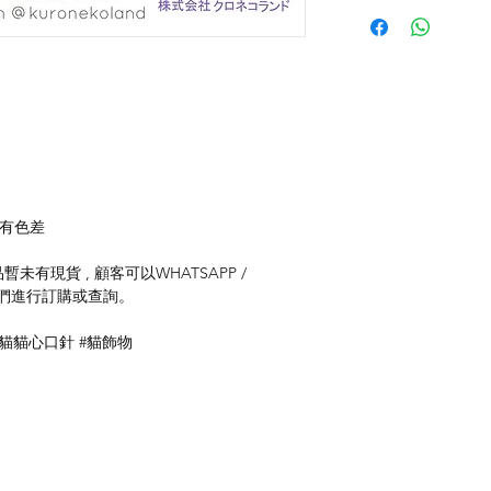
存有色差
未有現貨 , 顧客可以WHATSAPP /
聯絡我們進行訂購或查詢。
#貓貓心口針 #貓飾物