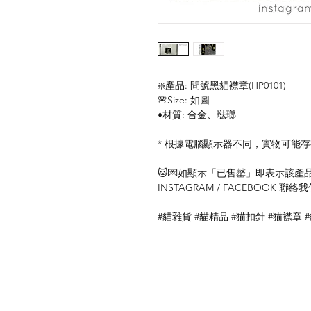
❇️產品: 問號黑貓襟章(HP0101)
🌸Size: 如圖
♦️材質: 合金、琺瑯
* 根據電腦顯示器不同，實物可能
🐱💌如顯示「已售罄」即表示該產品暫
INSTAGRAM / FACEBOOK 
#貓雜貨 #貓精品 #猫扣針 #猫襟章 