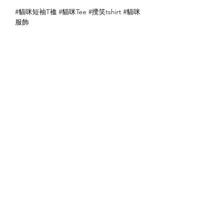
#貓咪短袖T裇 #貓咪Tee #攪笑tshirt #貓咪
服飾
送貨方式
本地送貨
付款方式
本地取貨
以 PayMe 付款
退貨及退款政策
銀行轉帳
🐱貨物出門 恕不退換
🐱請勿棄單 不會退還款項
🐱門市與網店同步發售 可能會有缺貨情況
🐱預訂產品 可能會有缺貨情況
🐱如遇上缺貨 將於2日內全數退款
關於我們
付款方式
🐱不接急單 運輸和安排發貨需時 介意者
Instagram
送貨方式
請慎重考慮
Facebook
退貨及退款政策
🐱本店不包郵
​BLOG
🐱平郵：請以Instagram/Whatsapp查詢
費用