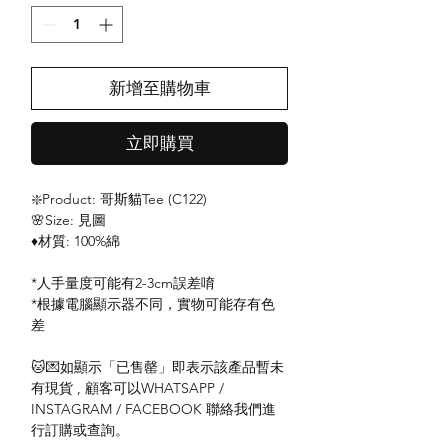
新增至購物車
立即購買
❇️Product: 哥斯貓Tee (C122)
🌸Size: 見圖
♦️材質: 100%綿
*人手量度可能有2-3cm誤差唷
*根據電腦顯示器不同，實物可能存有色
差
🐱💌如顯示「已售罄」即表示該產品暫未
有現貨 , 顧客可以WHATSAPP /
INSTAGRAM / FACEBOOK 聯絡我們進
行訂購或查詢。