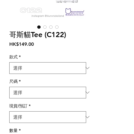
哥斯貓Tee (C122)
價
HK$149.00
格
款式
*
尺碼
*
現貨/預訂
*
數量
*