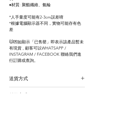
♦️材質: 聚酯纖維、氨輪
*人手量度可能有2-3cm誤差唷
*根據電腦顯示器不同，實物可能存有色
差
🐱💌如顯示「已售罄」即表示該產品暫未
有現貨 , 顧客可以WHATSAPP /
INSTAGRAM / FACEBOOK 聯絡我們進
行訂購或查詢。
送貨方式
本地送貨
付款方式
本地取貨
以 PayMe 付款
退貨及退款政策
銀行轉帳
🐱貨物出門 恕不退換
🐱請勿棄單 不會退還款項