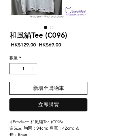
和風貓Tee (C096)
一
促
 HK$129.00 
HK$69.00
般
銷
價
價
數量
*
格
格
新增至購物車
立即購買
❇️Product: 和風貓Tee (C096)
🌸Size:
胸圍：94cm; 肩寬：42cm; 衣
長：65cm