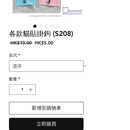
各款貓貼掛鉤 (S208)
一
促
 HK$10.00 
HK$5.00
般
銷
價
價
款式
*
格
格
數量
*
新增至購物車
立即購買