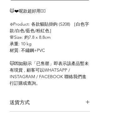
🐱❤️呢款超好用👍🏻
❇️Product: 各款貓貼掛鉤 (S208) ［白色字
款/白色/藍色/粉紅色］
🌸Size: 約7.8 x 8.8cm
承重: 10 kg
材質: 不鏽鋼+PVC
🐱💌如顯示「已售罄」即表示該產品暫未
有現貨 , 顧客可以WHATSAPP /
INSTAGRAM / FACEBOOK 聯絡我們進
行訂購或查詢。
送貨方式
本地送貨
付款方式
本地取貨
以 PayMe 付款
退貨及退款政策
銀行轉帳