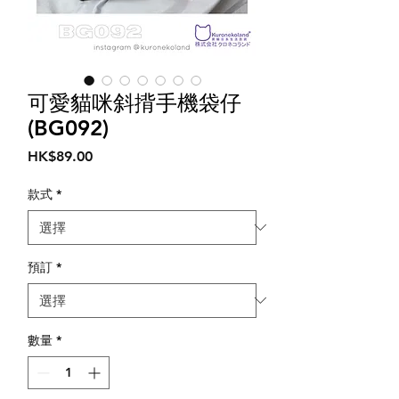
可愛貓咪斜揹手機袋仔
(BG092)
價
HK$89.00
格
款式
*
預訂
*
數量
*