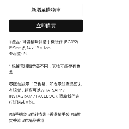
新增至購物車
立即購買
❇️產品: 可愛貓咪斜揹手機袋仔 (BG092)
🌸Size: 約14 x 19 x 1cm
💜材質: PU
* 根據電腦顯示器不同，實物可能存有色
差
🐱💌如顯示「已售罄」即表示該產品暫未
有現貨 , 顧客可以WHATSAPP /
INSTAGRAM / FACEBOOK 聯絡我們進
行訂購或查詢。
#貓手機袋 #貓斜揹袋 #香港貓手袋 #貓雜
貨香港 #貓精品香港