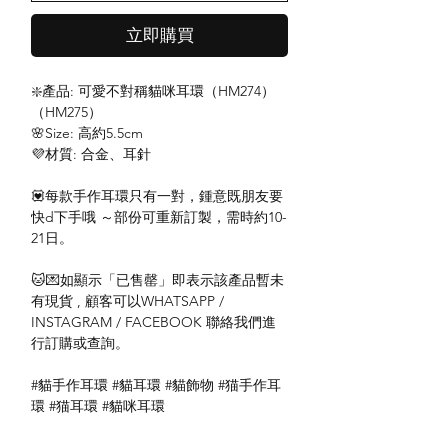
立即購買
❇️產品: 可愛不對稱貓咪耳環（HM274）
（HM275）
🌸Size: 高約5.5cm
💜材質: 合金、耳針
💟每款手作耳環只有一對，鍾意既朋友要
快d下手哦 ～部份可重新訂製，需時約10-
21日。
🐱💌如顯示「已售罄」即表示該產品暫未
有現貨 , 顧客可以WHATSAPP /
INSTAGRAM / FACEBOOK 聯絡我們進
行訂購或查詢。
#貓手作耳環 #貓耳環 #貓飾物 #猫手作耳
環 #猫耳環 #貓咪耳環