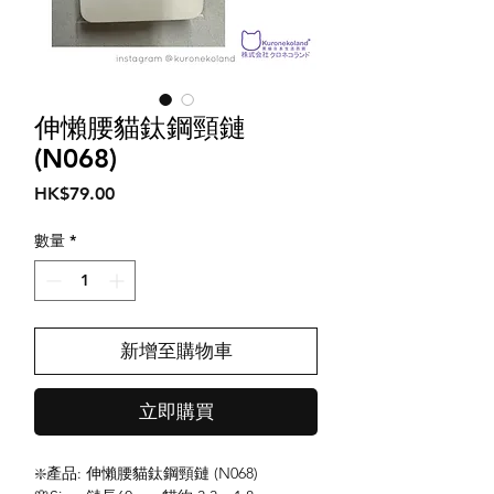
伸懶腰貓鈦鋼頸鏈
(N068)
價
HK$79.00
格
數量
*
新增至購物車
立即購買
❇️產品: 伸懶腰貓鈦鋼頸鏈 (N068)