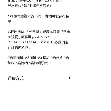
🌸Size: 鏈長60cm; 貓約 3.3 x 1.8cm
💜材質: 鈦鋼 (不掉色不過敏)
* 根據電腦顯示器不同，實物可能存有色
差
🐱💌如顯示「已售罄」即表示該產品暫未
有現貨 , 顧客可以WHATSAPP /
INSTAGRAM / FACEBOOK 聯絡我們進
行訂購或查詢。
#貓咪頸鏈 #貓頸鏈 #貓精品 #貓雜貨 #貓
飾物 #貓飾物 #貓鈦鋼頸鏈
送貨方式
本地送貨
付款方式
本地取貨
以 PayMe 付款
退貨及退款政策
銀行轉帳