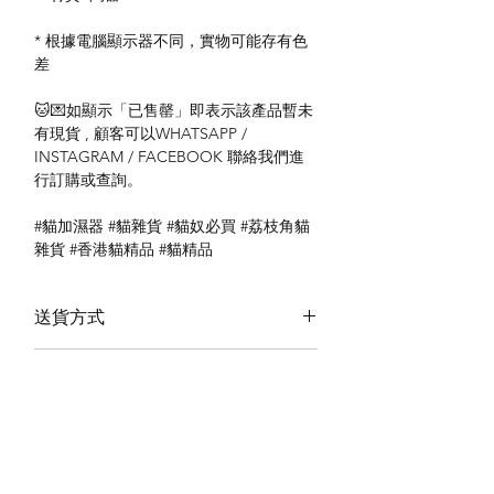
* 根據電腦顯示器不同，實物可能存有色
差
🐱💌如顯示「已售罄」即表示該產品暫未
有現貨 , 顧客可以WHATSAPP /
INSTAGRAM / FACEBOOK 聯絡我們進
行訂購或查詢。
#貓加濕器 #貓雜貨 #貓奴必買 #荔枝角貓
雜貨 #香港貓精品 #貓精品
送貨方式
本地送貨
付款方式
本地取貨
以 PayMe 付款
退貨及退款政策
銀行轉帳
🐱貨物出門 恕不退換