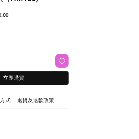
促
.00
銷
價
格
立即購買
方式
退貨及退款政策