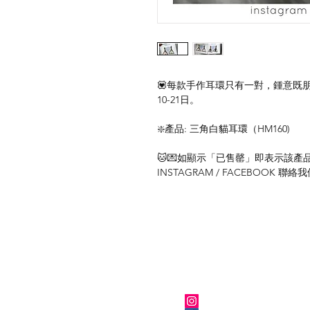
💟每款手作耳環只有一對，鍾意既
10-21日。
❇️產品: 三角白貓耳環（HM160)
🐱💌如顯示「已售罄」即表示該產品暫
INSTAGRAM / FACEBOOK 
關於我們
Instagram