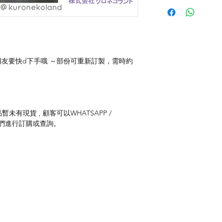
朋友要快d下手哦 ～部份可重新訂製，需時約
未有現貨 , 顧客可以WHATSAPP /
聯絡我們進行訂購或查詢。
付款方式
聯
送貨方式
ku