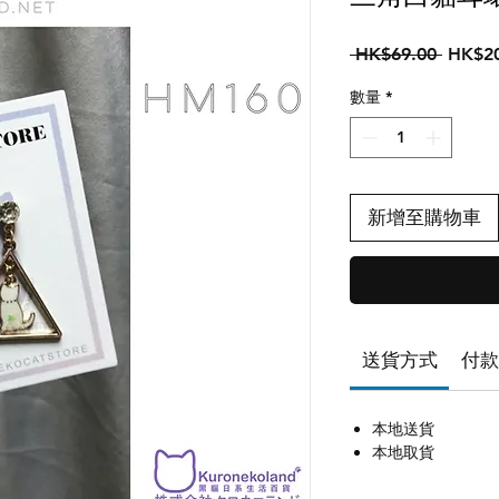
一
 HK$69.00 
HK$20
般
數量
*
價
格
新增至購物車
送貨方式
付款
本地送貨
本地取貨