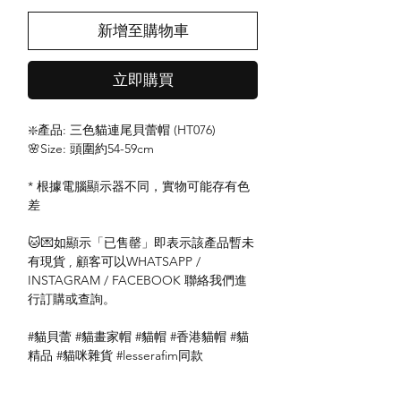
新增至購物車
立即購買
❇️產品: 三色貓連尾貝蕾帽 (HT076)
🌸Size: 頭圍約54-59cm
* 根據電腦顯示器不同，實物可能存有色
差
🐱💌如顯示「已售罄」即表示該產品暫未
有現貨 , 顧客可以WHATSAPP /
INSTAGRAM / FACEBOOK 聯絡我們進
行訂購或查詢。
#貓貝蕾 #貓畫家帽 #貓帽 #香港貓帽 #貓
精品 #貓咪雜貨 #lesserafim同款