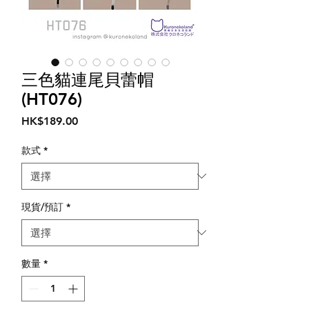
三色貓連尾貝蕾帽
(HT076)
價
HK$189.00
格
款式
*
現貨/預訂
*
數量
*