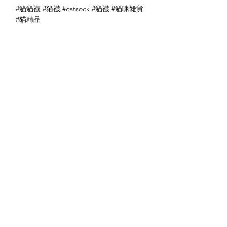
#貓貓襪 #猫襪 #catsock #貓襪 #貓咪雜貨
#貓精品
送貨方式
本地送貨
付款方式
本地取貨
以 PayMe 付款
退貨及退款政策
銀行轉帳
🐱貨物出門 恕不退換
🐱請勿棄單 不會退還款項
🐱門市與網店同步發售 可能會有缺貨情況
🐱預訂產品 可能會有缺貨情況
🐱如遇上缺貨 將於2日內全數退款
關於我們
付款方式
🐱不接急單 運輸和安排發貨需時 介意者
Instagram
送貨方式
請慎重考慮
Facebook
退貨及退款政策
🐱本店不包郵
​BLOG
🐱平郵：請以Instagram/Whatsapp查詢
費用