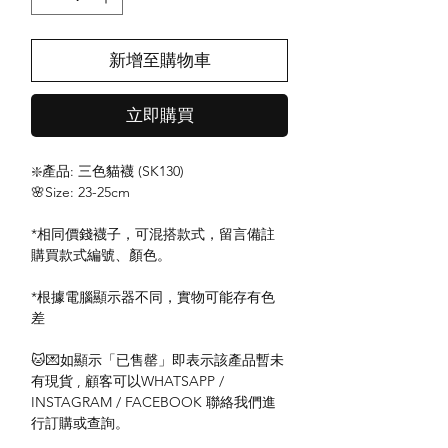
新增至購物車
立即購買
❇️產品: 三色貓襪 (SK130)
🌸Size: 23-25cm
*相同價錢襪子，可混搭款式，留言備註
購買款式編號、顏色。
*根據電腦顯示器不同，實物可能存有色
差
🐱💌如顯示「已售罄」即表示該產品暫未
有現貨 , 顧客可以WHATSAPP /
INSTAGRAM / FACEBOOK 聯絡我們進
行訂購或查詢。