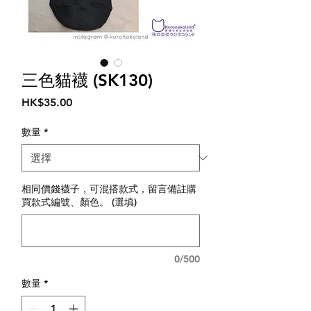
三色貓襪 (SK130)
價
HK$35.00
格
數量
*
相同價錢襪子，可混搭款式，留言備註購
買款式編號、顏色。 (選填)
0/500
數量
*